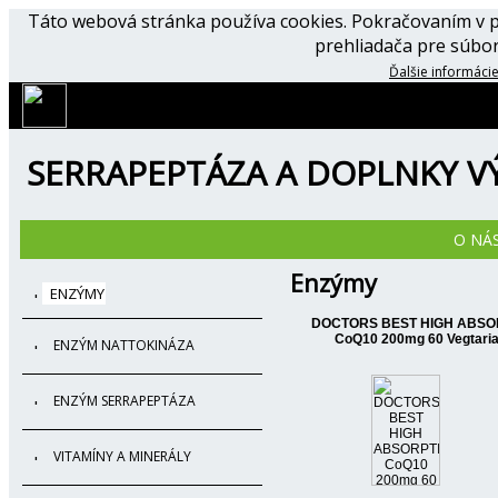
Táto webová stránka používa cookies. Pokračovaním v p
prehliadača pre súbor
Ďalšie informácie
SERRAPEPTÁZA A DOPLNKY VÝ
O NÁ
Enzýmy
ENZÝMY
DOCTORS BEST HIGH ABSO
CoQ10 200mg 60 Vegtari
ENZÝM NATTOKINÁZA
ENZÝM SERRAPEPTÁZA
VITAMÍNY A MINERÁLY