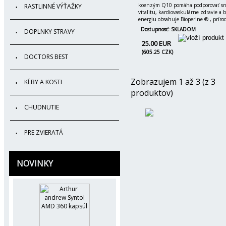
koenzým Q10 pomáha podporovať sr
RASTLINNÉ VÝŤAŽKY
vitalitu, kardiovaskulárne zdravie a
energiu obsahuje Bioperine ® , príro
Dostupnosť: SKLADOM
DOPLNKY STRAVY
25.00 EUR
(605.25 CZK)
DOCTORS BEST
Zobrazujem 1 až 3 (z 3
KĹBY A KOSTI
produktov)
CHUDNUTIE
PRE ZVIERATÁ
NOVINKY