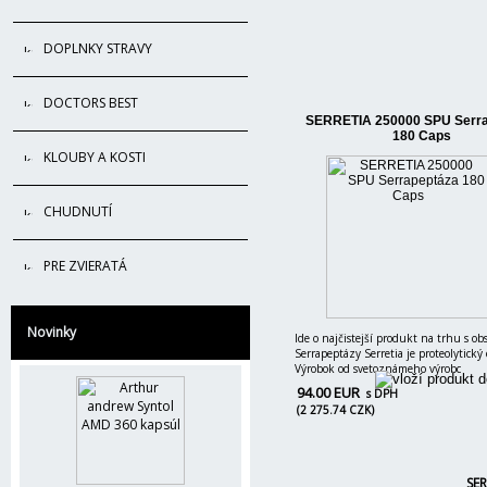
DOPLNKY STRAVY
DOCTORS BEST
SERRETIA 250000 SPU Serra
180 Caps
KLOUBY A KOSTI
CHUDNUTÍ
PRE ZVIERATÁ
Novinky
Ide o najčistejší produkt na trhu s o
Serrapeptázy Serretia je proteolytick
Výrobok od svetoznámeho výrobc
94.00 EUR
s DPH
(2 275.74 CZK)
SER