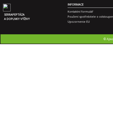
INFORMACE
Kontaktní formulář
SERRAPEPTÁZA
Poučení spotřebitele o odstoupe
A DOPLNKY VÝŽIVY
Upozornenie EU
© Ajwa