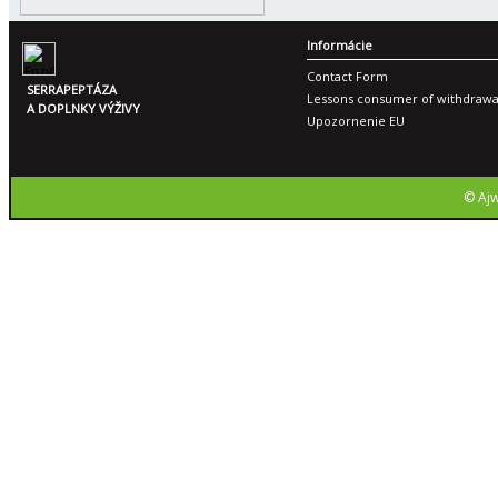
Informácie
Contact Form
SERRAPEPTÁZA
Lessons consumer of withdrawa
A DOPLNKY VÝŽIVY
Upozornenie EU
© Ajw