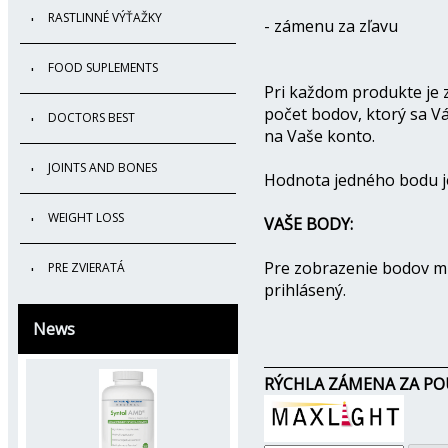
RASTLINNÉ VÝŤAŽKY
- zámenu za zľavu
FOOD SUPLEMENTS
Pri každom produkte je
počet bodov, ktorý sa V
DOCTORS BEST
na Vaše konto.
JOINTS AND BONES
Hodnota jedného bodu 
WEIGHT LOSS
VAŠE BODY:
Pre zobrazenie bodov mu
PRE ZVIERATÁ
prihlásený.
News
RÝCHLA ZÁMENA ZA PO